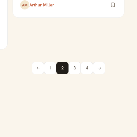
Arthur Miller
AM
←
1
2
3
4
→