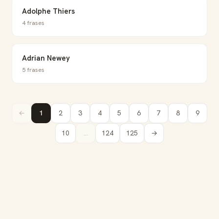
Adolphe Thiers
4 frases
Adrian Newey
5 frases
←
1
2
3
4
5
6
7
8
9
10
...
124
125
→