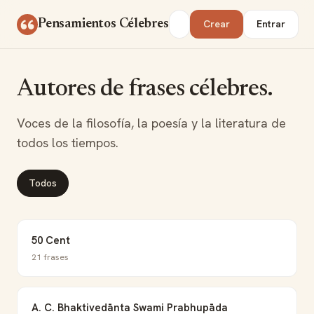
Saltar al contenido
Buscar
Pensamientos Célebres
Crear
Entrar
Autores de frases célebres.
Voces de la filosofía, la poesía y la literatura de
todos los tiempos.
Todos
50 Cent
21 frases
A. C. Bhaktivedānta Swami Prabhupāda