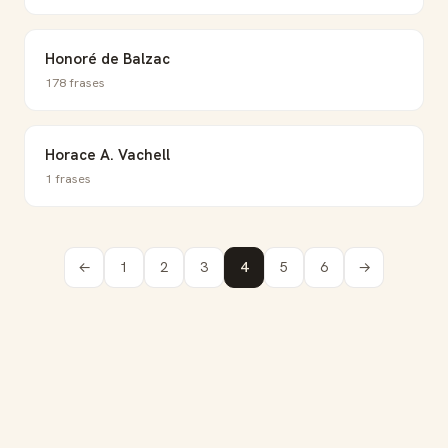
Honoré de Balzac
178 frases
Horace A. Vachell
1 frases
←
1
2
3
4
5
6
→