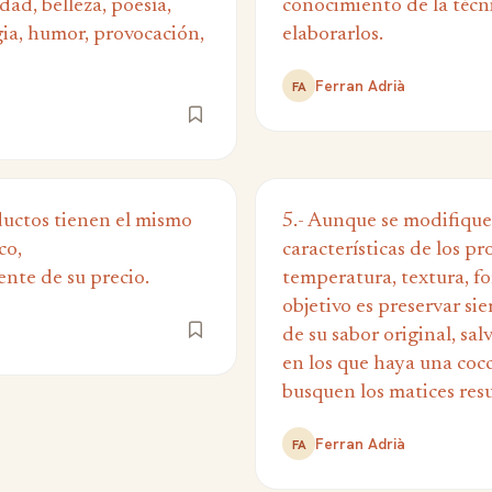
idad, belleza, poesía,
conocimiento de la técn
ia, humor, provocación,
elaborarlos.
Ferran Adrià
FA
ductos tienen el mismo
5.- Aunque se modifique
co,
características de los p
te de su precio.
temperatura, textura, for
objetivo es preservar si
de su sabor original, sal
en los que haya una cocc
busquen los matices res
Ferran Adrià
FA