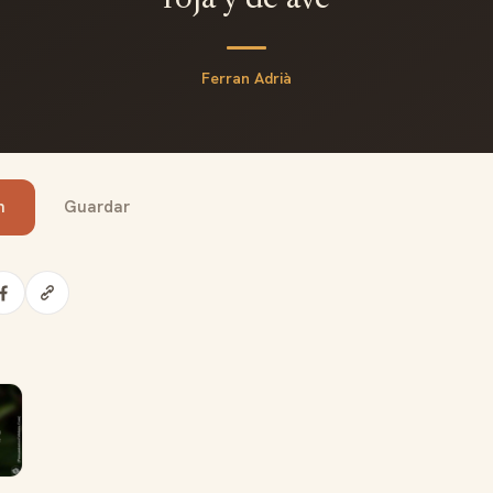
roja y de ave
Ferran Adrià
n
Guardar