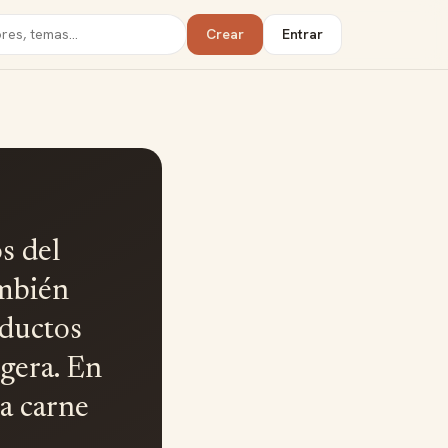
Crear
Entrar
s del
ambién
oductos
gera. En
a carne