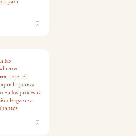
ica para
n las
roductos
ma, etc., el
empre la pureza
vo en los procesos
ión larga o se
ultantes