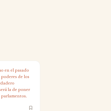
mo en el pasado
s poderes de los
erdadero
será la de poner
s parlamentos.