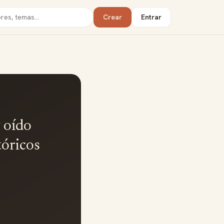
Crear
Entrar
y oído
tóricos