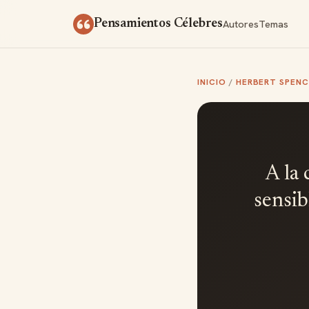
Saltar al contenido
Autores
Temas
Pensamientos Célebres
INICIO
/
HERBERT SPENC
A la 
sensib