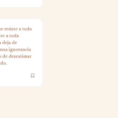
e resiste a toda
ste a toda
a deja de
una ignorancia
io de desestimar
ado.