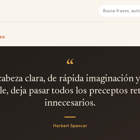
Buscar
ER
“
cabeza clara, de rápida imaginación 
le, deja pasar todos los preceptos re
innecesarios.
Herbert Spencer