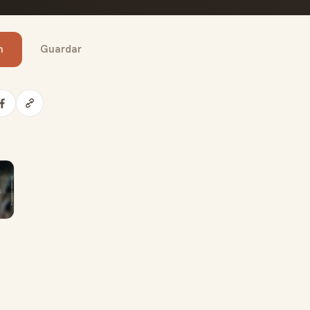
n
Guardar