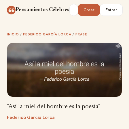
Saltar al contenido
Buscar
Pensamientos Célebres
Crear
Entrar
INICIO
/
FEDERICO GARCÍA LORCA
/
FRASE
"Así la miel del hombre es la poesía"
Federico García Lorca