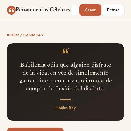
Saltar al contenido
Buscar
Pensamientos Célebres
Crear
Entrar
INICIO
/
HAKIM BEY
“
Babilonia odia que alguien disfrute
de la vida, en vez de simplemente
gastar dinero en un vano intento de
comprar la ilusión del disfrute.
Hakim Bey