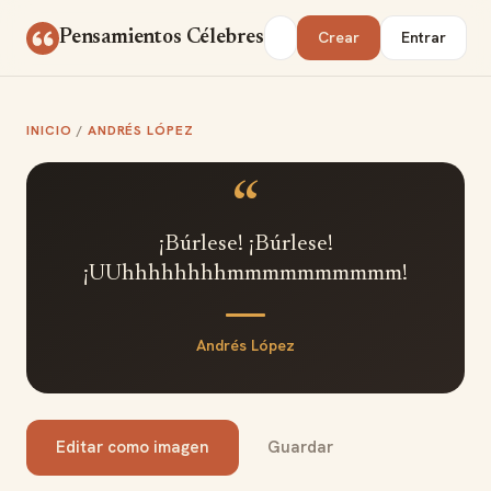
Saltar al contenido
Buscar
Pensamientos Célebres
Crear
Entrar
INICIO
/
ANDRÉS LÓPEZ
“
¡Búrlese! ¡Búrlese!
¡UUhhhhhhhhmmmmmmmmmm!
Andrés López
Editar como imagen
Guardar