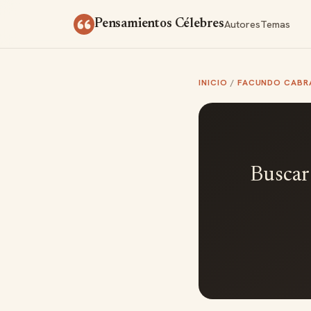
Saltar al contenido
Autores
Temas
Pensamientos Célebres
INICIO
/
FACUNDO CABR
Buscar 