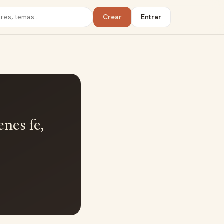
Crear
Entrar
enes fe,