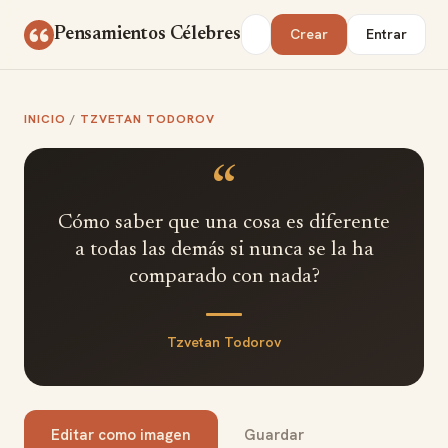
Saltar al contenido
Buscar
Pensamientos Célebres
Crear
Entrar
INICIO
/
TZVETAN TODOROV
“
Cómo saber que una cosa es diferente
a todas las demás si nunca se la ha
comparado con nada?
Tzvetan Todorov
Editar como imagen
Guardar