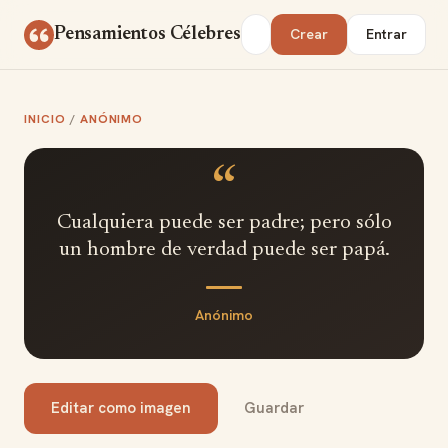
Saltar al contenido
Buscar
Pensamientos Célebres
Crear
Entrar
INICIO
/
ANÓNIMO
“
Cualquiera puede ser padre; pero sólo
un hombre de verdad puede ser papá.
Anónimo
Editar como imagen
Guardar