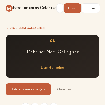
Saltar al contenido
Buscar
Pensamientos Célebres
Crear
Entrar
INICIO
/
LIAM GALLAGHER
“
Debe ser Noel Gallagher
Liam Gallagher
Editar como imagen
Guardar