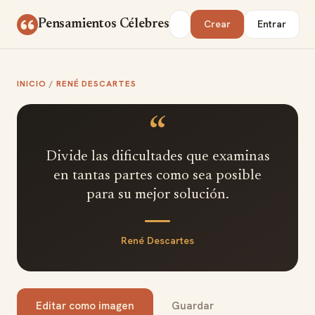
Saltar al contenido
Buscar
Pensamientos Célebres
Crear
Entrar
INICIO
/
RENÉ DESCARTES
“
Divide las dificultades que examinas
en tantas partes como sea posible
para su mejor solución.
René Descartes
Editar como imagen
Guardar