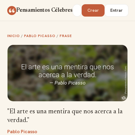
Saltar al contenido
Buscar
Pensamientos Célebres
Crear
Entrar
INICIO
/
PABLO PICASSO
/
FRASE
"El arte es una mentira que nos acerca a la
verdad."
Pablo Picasso