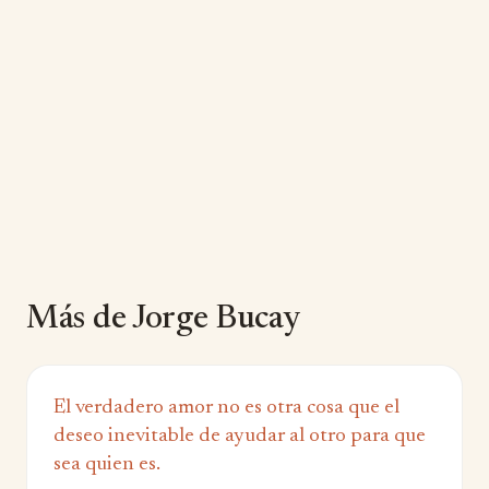
Más de Jorge Bucay
El verdadero amor no es otra cosa que el
deseo inevitable de ayudar al otro para que
sea quien es.