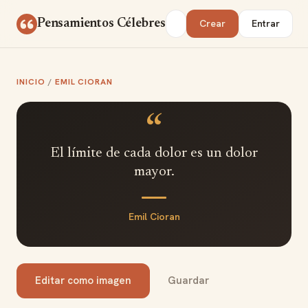
Saltar al contenido
Buscar
Pensamientos Célebres
Crear
Entrar
INICIO
/
EMIL CIORAN
“
El límite de cada dolor es un dolor
mayor.
Emil Cioran
Editar como imagen
Guardar