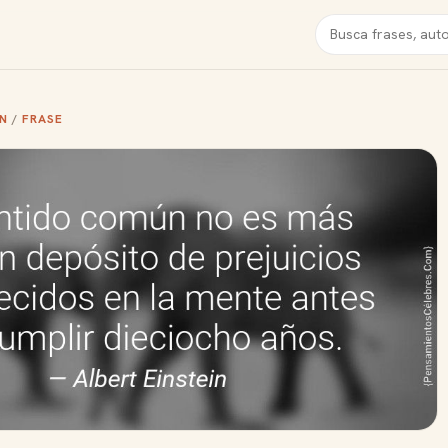
Buscar
IN
/
FRASE