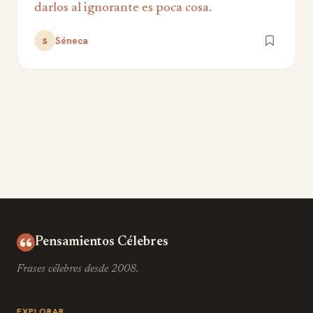
darlos al ignorante es poca cosa.
Séneca
S
Pensamientos Célebres
Frases célebres desde 2008.
EXPLORAR