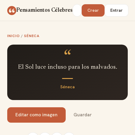
Saltar al contenido
Buscar
Pensamientos Célebres
Crear
Entrar
INICIO
/
SÉNECA
“
El Sol luce incluso para los malvados.
Séneca
Editar como imagen
Guardar