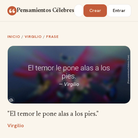
Saltar al contenido
Buscar
Pensamientos Célebres
Crear
Entrar
INICIO
/
VIRGILIO
/
FRASE
"El temor le pone alas a los pies."
Virgilio