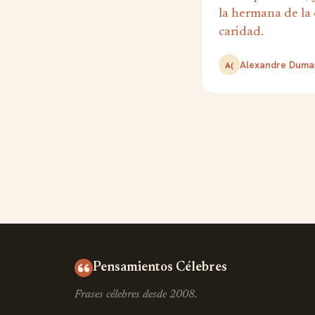
la hermana de la 
caridad.
Alexandre Dumas
A(
Pensamientos Célebres
Frases célebres desde 2008.