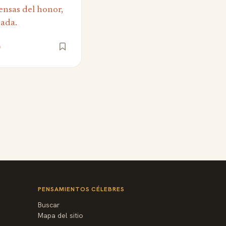
ensas del honor,
dada.
)
PENSAMIENTOS CÉLEBRES
Buscar
Mapa del sitio