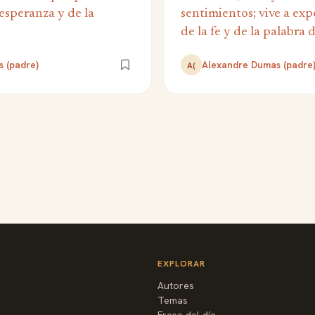
esperanza y de la
sentimientos; vive a exp
de la fe y de la palabra 
 (padre)
Alexandre Dumas (padre
A(
EXPLORAR
Autores
Temas