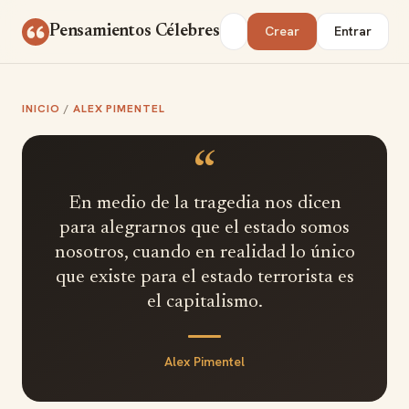
Saltar al contenido
Buscar
Pensamientos Célebres
Crear
Entrar
INICIO
/
ALEX PIMENTEL
“
En medio de la tragedia nos dicen
para alegrarnos que el estado somos
nosotros, cuando en realidad lo único
que existe para el estado terrorista es
el capitalismo.
Alex Pimentel