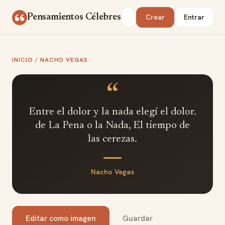
Saltar al contenido
Buscar
Pensamientos Célebres
Crear
Entrar
INICIO
/
NACHO VEGAS
“
Entre el dolor y la nada elegí el dolor.
de La Pena o la Nada, El tiempo de
las cerezas.
Nacho Vegas
Editar como imagen
Guardar