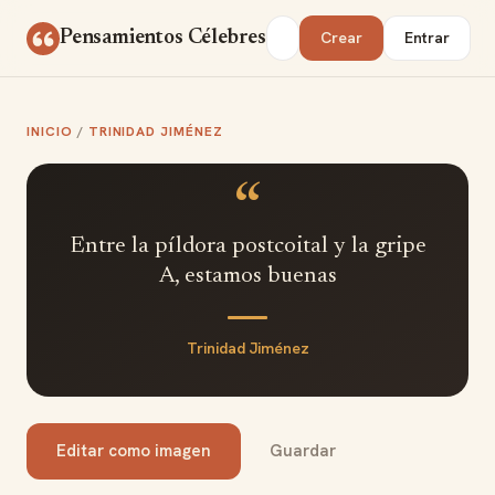
Saltar al contenido
Buscar
Pensamientos Célebres
Crear
Entrar
INICIO
/
TRINIDAD JIMÉNEZ
“
Entre la píldora postcoital y la gripe
A, estamos buenas
Trinidad Jiménez
Editar como imagen
Guardar