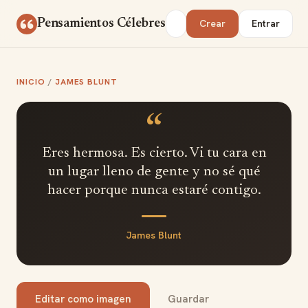
Saltar al contenido
Buscar
Pensamientos Célebres
Crear
Entrar
INICIO
/
JAMES BLUNT
“
Eres hermosa. Es cierto. Vi tu cara en
un lugar lleno de gente y no sé qué
hacer porque nunca estaré contigo.
James Blunt
Editar como imagen
Guardar