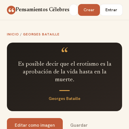
Saltar al contenido
Buscar
Pensamientos Célebres
Crear
Entrar
INICIO
/
GEORGES BATAILLE
“
Es posible decir que el erotismo es la
aprobación de la vida hasta en la
muerte.
Georges Bataille
Editar como imagen
Guardar