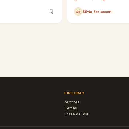
Silvio Berlusconi
SB
EXPLORAR
Autores
Temas
Frase del día