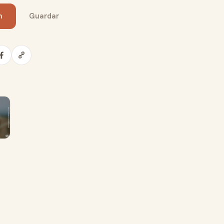
n
Guardar