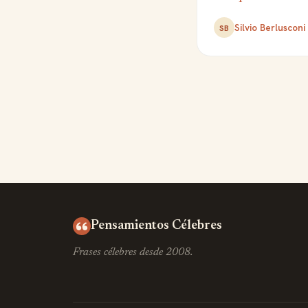
Silvio Berlusconi
SB
Pensamientos Célebres
Frases célebres desde 2008.