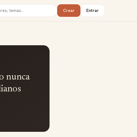
Crear
Entrar
do nunca
lianos