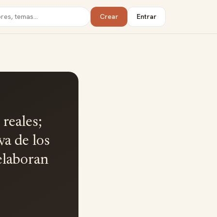
Crear
Entrar
reales;
va de los
 elaboran