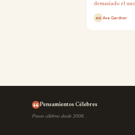
demasiado el uno 
Ava Gardner
AG
Pensamientos Célebres
Frases célebres desde 2008.