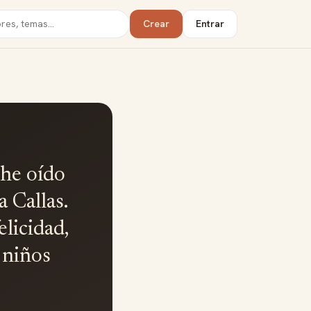
Crear
Entrar
 he oído
 Callas.
elicidad,
 niños