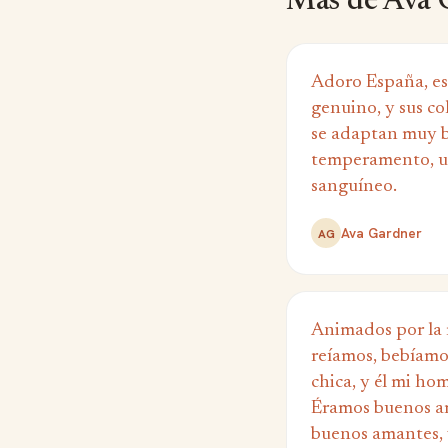
Más de Ava 
Adoro España, es 
genuino, y sus co
se adaptan muy b
temperamento, u
sanguíneo.
Ava Gardner
AG
Animados por la 
reíamos, bebíamos
chica, y él mi hom
Éramos buenos a
buenos amantes, 