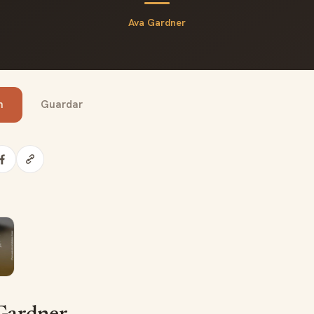
Ava Gardner
n
Guardar