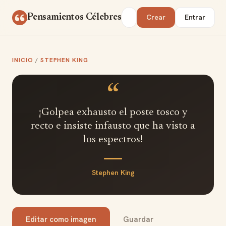
Saltar al contenido
Buscar
Pensamientos Célebres
Crear
Entrar
INICIO
/
STEPHEN KING
“
¡Golpea exhausto el poste tosco y
recto e insiste infausto que ha visto a
los espectros!
Stephen King
Editar como imagen
Guardar