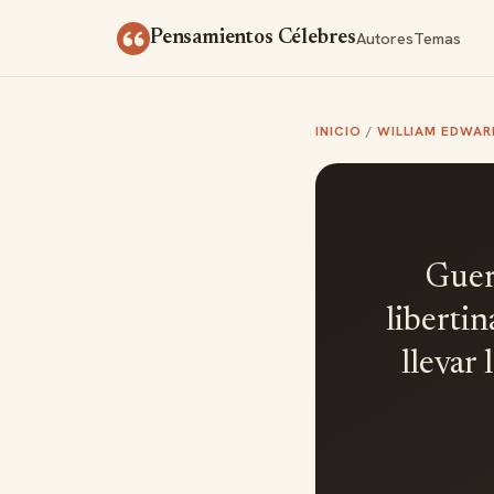
Saltar al contenido
Autores
Temas
Pensamientos Célebres
INICIO
/
WILLIAM EDWAR
Guer
libertin
llevar 