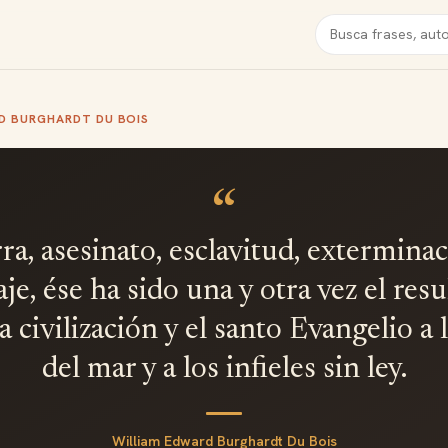
Buscar
D BURGHARDT DU BOIS
“
ra, asesinato, esclavitud, exterminac
aje, ése ha sido una y otra vez el res
la civilización y el santo Evangelio a l
del mar y a los infieles sin ley.
William Edward Burghardt Du Bois