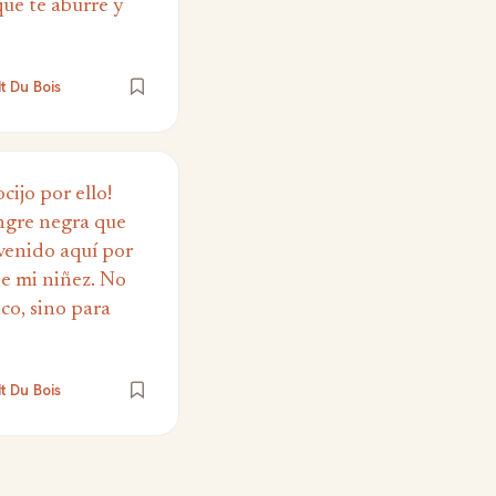
que te aburre y
t Du Bois
cijo por ello!
angre negra que
 venido aquí por
de mi niñez. No
co, sino para
t Du Bois