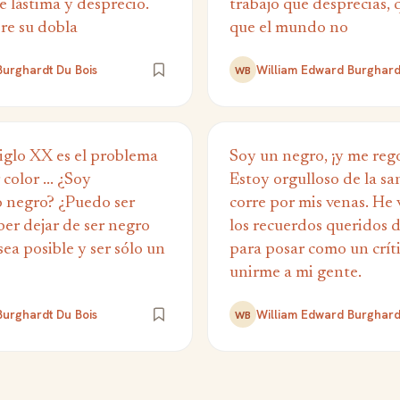
 lástima y desprecio.
trabajo que desprecias, 
re su dobla
que el mundo no
Burghardt Du Bois
William Edward Burghard
WB
iglo XX es el problema
Soy un negro, ¡y me rego
 color ... ¿Soy
Estoy orgulloso de la s
 negro? ¿Puedo ser
corre por mis venas. He
er dejar de ser negro
los recuerdos queridos 
ea posible y ser sólo un
para posar como un críti
unirme a mi gente.
Burghardt Du Bois
William Edward Burghard
WB