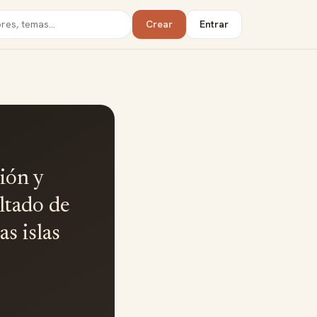
Crear
Entrar
ión y
ultado de
as islas