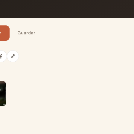
n
Guardar