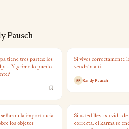
y Pausch
a tiene tres partes: los
Si vives correctamente l
ulpa... Y ¿cómo lo puedo
vendrán a ti.
ente?
Randy Pausch
RP
señaron la importancia
Si usted lleva su vida d
obre los objetos
correcta, el karma se en