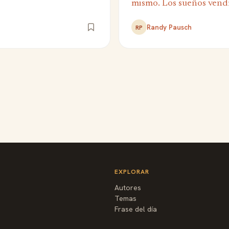
mismo. Los sueños vendr
Randy Pausch
RP
EXPLORAR
Autores
Temas
Frase del día