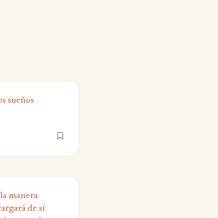
os sueños
e la manera
cargará de sí