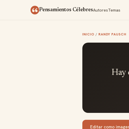
Saltar al contenido
Autores
Temas
Pensamientos Célebres
INICIO
/
RANDY PAUSCH
Hay 
Editar como image