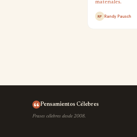
materiales.
Randy Pausch
RP
Pensamientos Célebres
Frases célebres desde 2008.