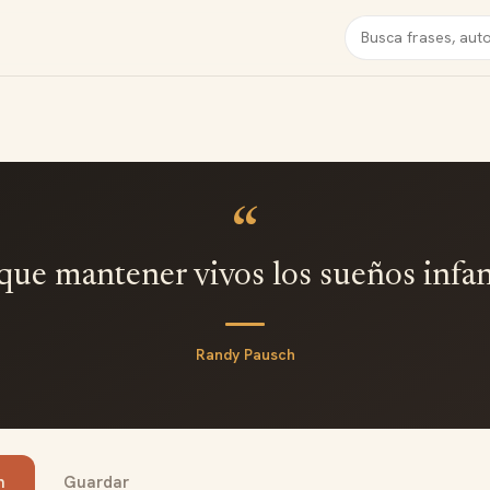
Buscar
“
que mantener vivos los sueños infant
Randy Pausch
n
Guardar