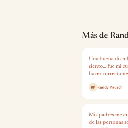
Más de Rand
Una buena disculp
siento... fue mi c
hacer correctam
Randy Pausch
RP
Mis padres me en
de las personas s