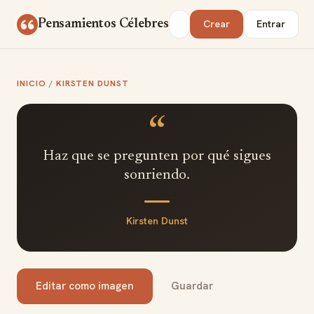
Saltar al contenido
Buscar
Pensamientos Célebres
Crear
Entrar
INICIO
/
KIRSTEN DUNST
“
Haz que se pregunten por qué sigues
sonriendo.
Kirsten Dunst
Editar como imagen
Guardar