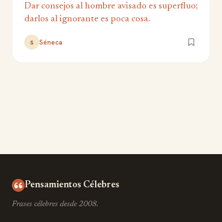
Dar consejos al hombre avisado es superfluo;
darlos al ignorante es poca cosa.
Séneca
S
Pensamientos Célebres
Frases célebres desde 2008.