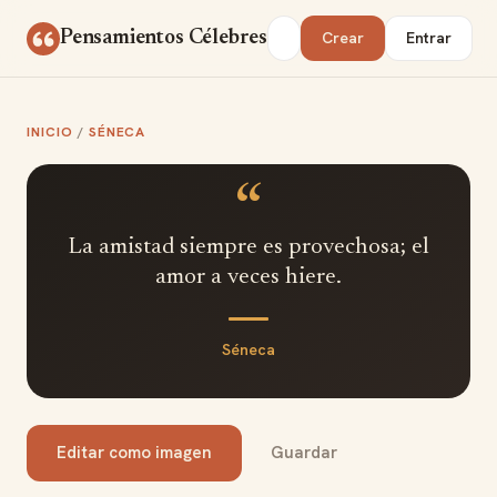
Saltar al contenido
Buscar
Pensamientos Célebres
Crear
Entrar
INICIO
/
SÉNECA
“
La amistad siempre es provechosa; el
amor a veces hiere.
Séneca
Editar como imagen
Guardar