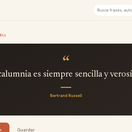
Buscar
ELL
“
calumnia es siempre sencilla y verosí
Bertrand Russell
n
Guardar