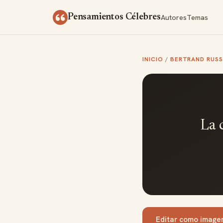
Saltar al contenido
Autores
Temas
Pensamientos Célebres
INICIO
/
BERTRAND RUSS
La 
Editar como image