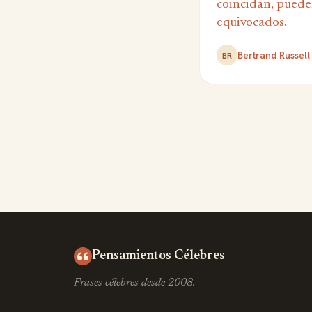
coincidan, puede
equivocados.
Bertrand Russell
BR
Pensamientos Célebres
Frases célebres desde 2008.