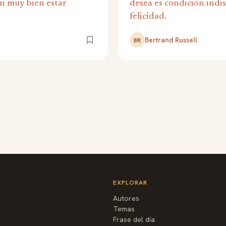
n muy bien estar
desea es condición indi
felicidad.
Bertrand Russell
BR
EXPLORAR
Autores
Temas
Frase del día