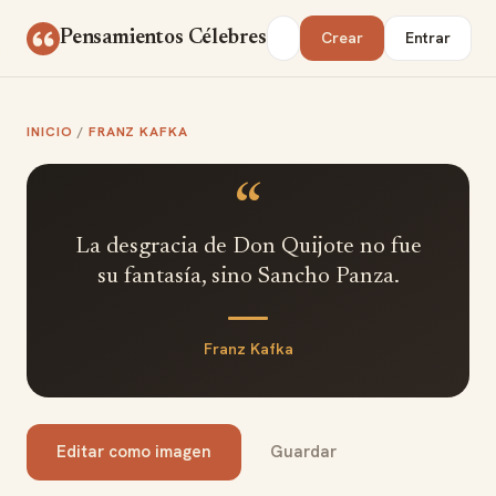
Saltar al contenido
Buscar
Pensamientos Célebres
Crear
Entrar
INICIO
/
FRANZ KAFKA
“
La desgracia de Don Quijote no fue
su fantasía, sino Sancho Panza.
Franz Kafka
Editar como imagen
Guardar