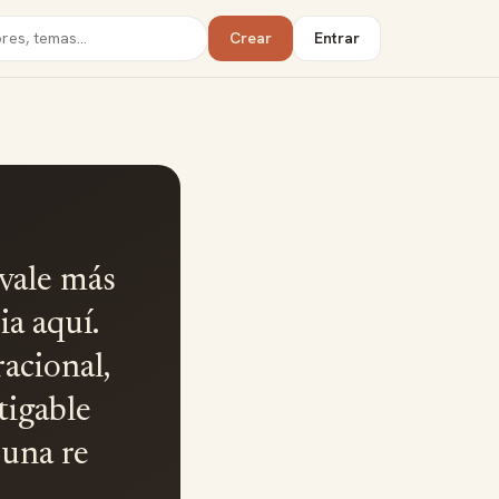
Crear
Entrar
 vale más
ia aquí.
racional,
tigable
 una re