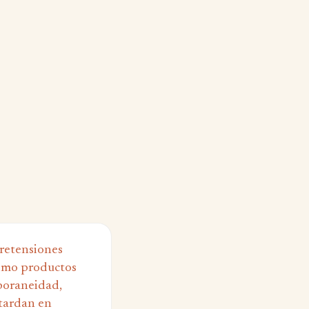
pretensiones
como productos
poraneidad,
 tardan en