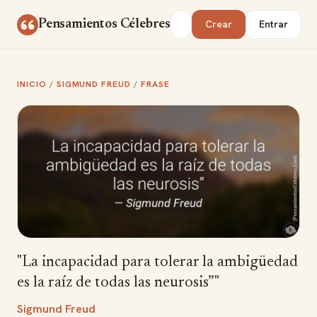
Saltar al contenido
Buscar
Pensamientos Célebres
Crear
Entrar
INICIO
/
SIGMUND FREUD
/
FRASE
"La incapacidad para tolerar la ambigüedad
es la raíz de todas las neurosis”"
Sigmund Freud