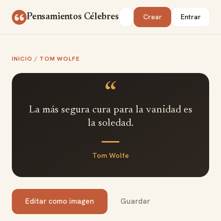
Saltar al contenido
Buscar
Pensamientos Célebres
Crear
Entrar
INICIO
/
TOM WOLFE
“
La más segura cura para la vanidad es
la soledad.
Tom Wolfe
Editar como imagen
Guardar