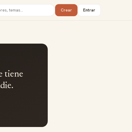
Crear
Entrar
e tiene
die.