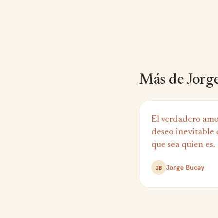
Más de Jorg
El verdadero amor
deseo inevitable 
que sea quien es.
Jorge Bucay
JB