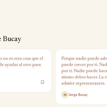
e Bucay
 no es otra cosa que el
Porque nadie puede sabe
de ayudar al otro para
puede crecer por ti. Na
por ti. Nadie puede hace
mismo debes hacer. La e
admite representantes.
Jorge Bucay
JB