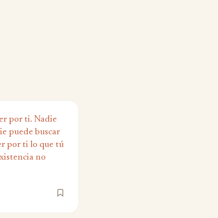
r por ti. Nadie
die puede buscar
r por ti lo que tú
xistencia no