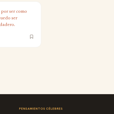
o por ser como
puedo ser
rdadero.
PENSAMIENTOS CÉLEBRES