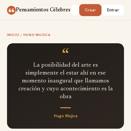
Saltar al contenido
Buscar
Pensamientos Célebres
Crear
Entrar
INICIO
/
HUGO MUJICA
“
La posibilidad del arte es
simplemente el estar ahí en ese
momento inaugural que llamamos
creación y cuyo acontecimiento es la
obra
Hugo Mujica