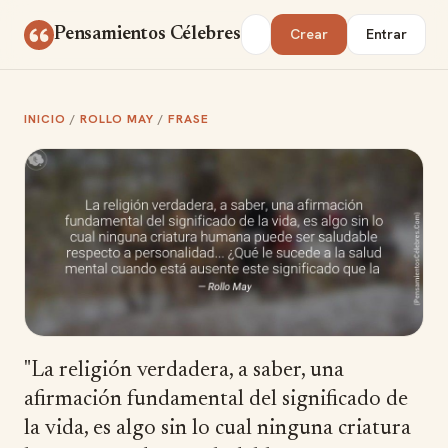
Saltar al contenido
Buscar
Pensamientos Célebres
Crear
Entrar
INICIO
/
ROLLO MAY
/
FRASE
"La religión verdadera, a saber, una
afirmación fundamental del significado de
la vida, es algo sin lo cual ninguna criatura