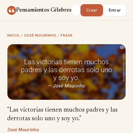
Saltar al contenido
Buscar
Pensamientos Célebres
Crear
Entrar
INICIO
/
JOSÉ MOURINHO
/
FRASE
"Las victorias tienen muchos padres y las
derrotas solo uno y soy yo."
José Mourinho