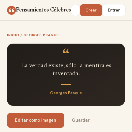
Saltar al contenido
Buscar
Pensamientos Célebres
Crear
Entrar
INICIO
/
GEORGES BRAQUE
“
La verdad existe, sólo la mentira es
inventada.
Georges Braque
Editar como imagen
Guardar