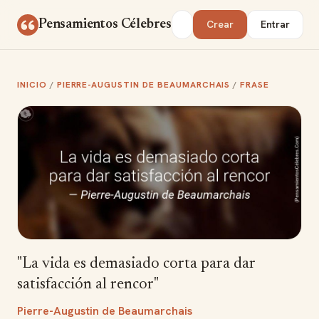
Saltar al contenido
Buscar
Pensamientos Célebres
Crear
Entrar
INICIO
/
PIERRE-AUGUSTIN DE BEAUMARCHAIS
/
FRASE
"La vida es demasiado corta para dar
satisfacción al rencor"
Pierre-Augustin de Beaumarchais