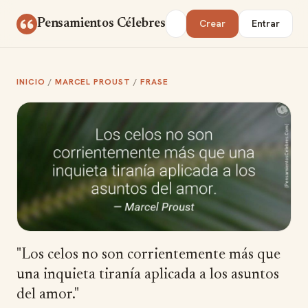
Saltar al contenido
Buscar
Pensamientos Célebres
Crear
Entrar
INICIO
/
MARCEL PROUST
/
FRASE
"Los celos no son corrientemente más que
una inquieta tiranía aplicada a los asuntos
del amor."