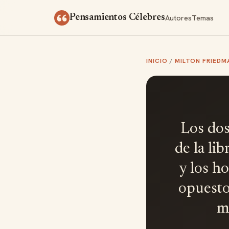
Saltar al contenido
Autores
Temas
Pensamientos Célebres
INICIO
/
MILTON FRIEDM
Los dos
de la li
y los h
opuestos
m