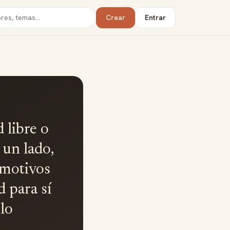
Crear
Entrar
 libre o
 un lado,
 motivos
d para sí
lo