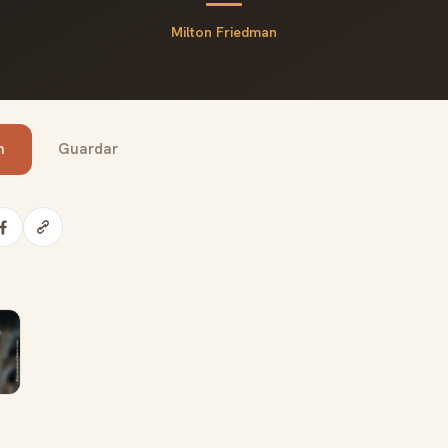
Milton Friedman
n
Guardar