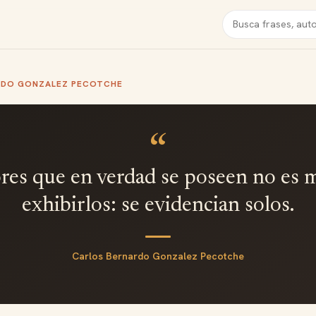
Buscar
RDO GONZALEZ PECOTCHE
“
ores que en verdad se poseen no es 
exhibirlos: se evidencian solos.
Carlos Bernardo Gonzalez Pecotche