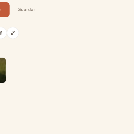
n
Guardar