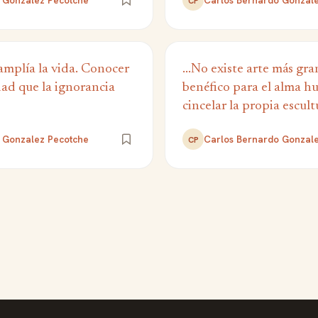
 Gonzalez Pecotche
Carlos Bernardo Gonzal
CP
amplía la vida. Conocer
...No existe arte más gr
idad que la ignorancia
benéfico para el alma h
cincelar la propia escult
 Gonzalez Pecotche
Carlos Bernardo Gonzal
CP