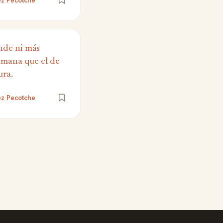
ez Pecotche
ande ni más
umana que el de
ura.
ez Pecotche