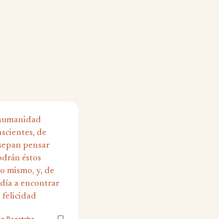
 humanidad
scientes, de
sepan pensar
odrán éstos
lo mismo, y, de
 día a encontrar
 felicidad