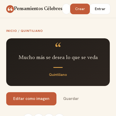
Saltar al contenido
Buscar
Pensamientos Célebres
Crear
Entrar
INICIO
/
QUINTILIANO
“
Mucho más se desea lo que se veda
Quintiliano
Editar como imagen
Guardar