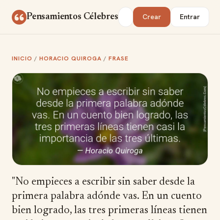
Saltar al contenido
Buscar
Pensamientos Célebres
Crear
Entrar
INICIO
/
HORACIO QUIROGA
/
FRASE
"No empieces a escribir sin saber desde la
primera palabra adónde vas. En un cuento
bien logrado, las tres primeras líneas tienen