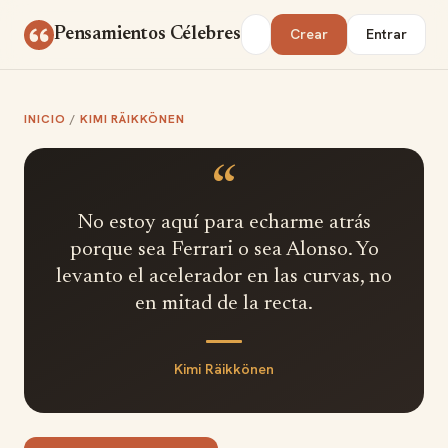
Saltar al contenido
Buscar
Pensamientos Célebres
Crear
Entrar
INICIO
/
KIMI RÄIKKÖNEN
“
No estoy aquí para echarme atrás
porque sea Ferrari o sea Alonso. Yo
levanto el acelerador en las curvas, no
en mitad de la recta.
Kimi Räikkönen